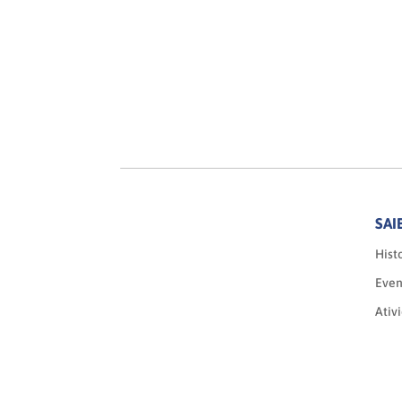
SAI
Histo
Even
Ativ